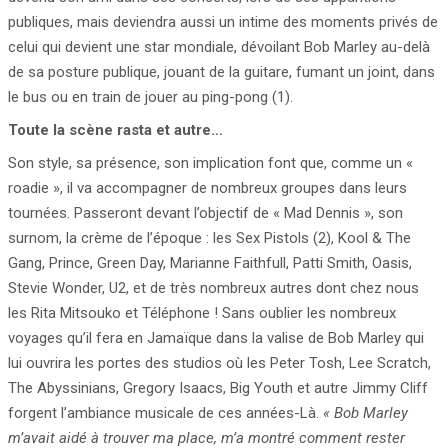
publiques, mais deviendra aussi un intime des moments privés de
celui qui devient une star mondiale, dévoilant Bob Marley au-delà
de sa posture publique, jouant de la guitare, fumant un joint, dans
le bus ou en train de jouer au ping-pong (1).
Toute la scène rasta et autre…
Son style, sa présence, son implication font que, comme un «
roadie », il va accompagner de nombreux groupes dans leurs
tournées. Passeront devant l’objectif de « Mad Dennis », son
surnom, la crème de l’époque : les Sex Pistols (2), Kool & The
Gang, Prince, Green Day, Marianne Faithfull, Patti Smith, Oasis,
Stevie Wonder, U2, et de très nombreux autres dont chez nous
les Rita Mitsouko et Téléphone ! Sans oublier les nombreux
voyages qu’il fera en Jamaïque dans la valise de Bob Marley qui
lui ouvrira les portes des studios où les Peter Tosh, Lee Scratch,
The Abyssinians, Gregory Isaacs, Big Youth et autre Jimmy Cliff
forgent l’ambiance musicale de ces années-Là.
« Bob Marley
m’avait
aidé à trouver ma place,
m’a montré comment
rester