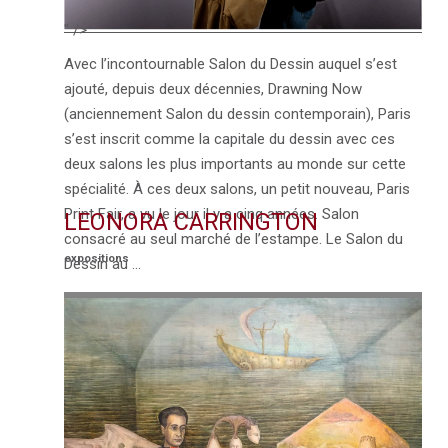
" />
Avec l’incontournable Salon du Dessin auquel s’est
ajouté, depuis deux décennies, Drawning Now
(anciennement Salon du dessin contemporain), Paris
s’est inscrit comme la capitale du dessin avec ces
deux salons les plus importants au monde sur cette
spécialité. À ces deux salons, un petit nouveau, Paris
Print Fair, a vu le jour il y a cinq années. Salon
LEONORA CARRINGTON
consacré au seul marché de l’estampe. Le Salon du
expositions
Dessin au …
VOIR L'ARTICLE →