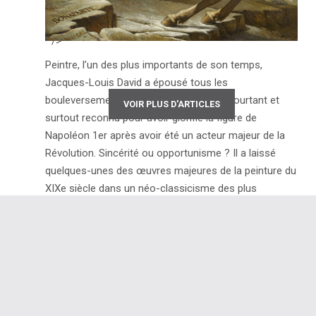
" />
Peintre, l’un des plus importants de son temps,
Jacques-Louis David a épousé tous les
bouleversements de son époque. Il est pourtant et
VOIR PLUS D'ARTICLES
surtout reconnu pour avoir glorifié la figure de
Napoléon 1er après avoir été un acteur majeur de la
Révolution. Sincérité ou opportunisme ? Il a laissé
quelques-unes des œuvres majeures de la peinture du
XIXe siècle dans un néo-classicisme des plus
remarquables. Exposition Jacques-Louis David au
Musée …
VOIR L'ARTICLE →