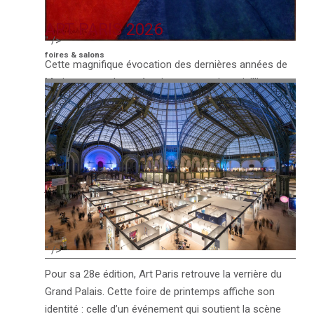
ART PARIS 2026
" />
foires & salons
Cette magnifique évocation des dernières années de
Matisse nous donne à voir, non un artiste vieillissant,
mais un artiste d’une extrême jeunesse et d’une
grande vivacité avec, en testament d’une vie, les
papiers découpés qui renouvellent complètement sa
grammaire sans renier pour autant de son passé de
fauve. Exposition Matisse 1941-1954 au Grand Palais
jusqu’au 26 juillet 2026. Vue de l’exposition. Ensemble
des 20 maquettes originales de l’album Jazz, …
VOIR L'ARTICLE →
" />
Pour sa 28e édition, Art Paris retrouve la verrière du
Grand Palais. Cette foire de printemps affiche son
identité : celle d’un événement qui soutient la scène