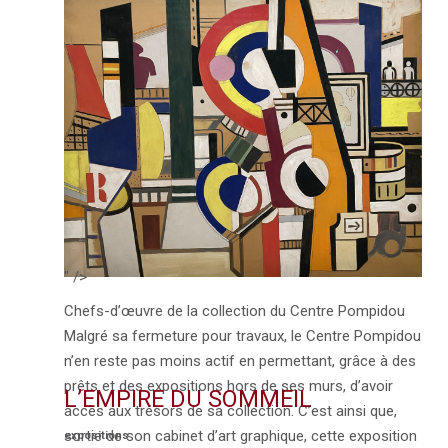
" />
Chefs-d’œuvre de la collection du Centre Pompidou
Malgré sa fermeture pour travaux, le Centre Pompidou
n’en reste pas moins actif en permettant, grâce à des
prêts et des expositions hors de ses murs, d’avoir
L’EMPIRE DU SOMMEIL
accès aux trésors de sa collection. C’est ainsi que,
sortie de son cabinet d’art graphique, cette exposition
expositions