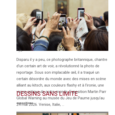
représentations de personnages et d’animaux
féeriques et étranges. Une autre facette du
surréalisme. Exposition Leonora Carrington au musée
du Luxembourg jusqu’au 19 juillet 2026. Oink (They
Shall Behold …
VOIR L'ARTICLE →
" />
Disparu il y a peu, ce photographe britannique, chantre
d’un certain art de voir, a révolutionné la photo de
reportage. Sous son implacable œil, il a traqué un
certain désordre du monde avec des mises en scène
alliant au kitsch, aux couleurs flashy et à l’ironie, une
vision critique de notre monde. Exposition Martin Parr
DESSINS SANS LIMITE
Global Warning au musée du Jeu de Paume jusqu’au
expositions
24 mai 2026. Venise, Italie, …
VOIR L'ARTICLE →