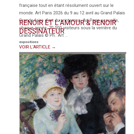
française tout en étant résolument ouvert sur le
monde. Art Paris 2026 du 9 au 12 avril au Grand Palais
Grande foire d’art du printemps, Art Paris accueille,
RENOIR ET L’AMOUR & RENOIR
chaque année, 70 000 visiteurs sous la verrière du
DESSINATEUR
Grand Palais © Ph.: Art …
expositions
VOIR L'ARTICLE →