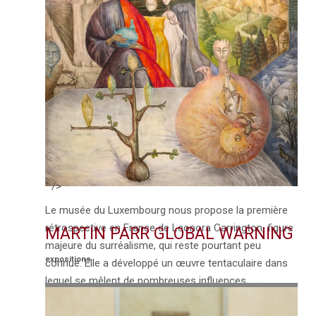
" />
Le musée du Luxembourg nous propose la première
rétrospective en France de Leonora Carrington, figure
MARTIN PARR GLOBAL WARNING
majeure du surréalisme, qui reste pourtant peu
expositions
connue. Elle a développé un œuvre tentaculaire dans
lequel se mêlent de nombreuses influences,
croyances, symboles, diagrammes, et autres