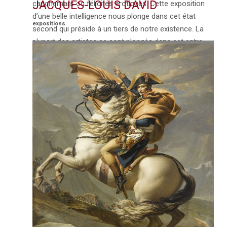
JACQUES-LOUIS DAVID
cauchemars ou félicités érotiques. Cette exposition
d’une belle intelligence nous plonge dans cet état
expositions
second qui préside à un tiers de notre existence. La
plupart des artistes se sont plongés dans cet entre-
deux pour en explorer toutes les facettes. De
Rembrandt à …
VOIR L'ARTICLE →